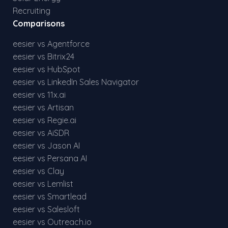
Recruiting
Comparisons
eesier vs Agentforce
eesier vs Bitrix24
eesier vs HubSpot
eesier vs LinkedIn Sales Navigator
eesier vs 11x.ai
eesier vs Artisan
eesier vs Regie.ai
eesier vs AiSDR
eesier vs Jason AI
eesier vs Persana AI
eesier vs Clay
eesier vs Lemlist
eesier vs Smartlead
eesier vs Salesloft
eesier vs Outreach.io